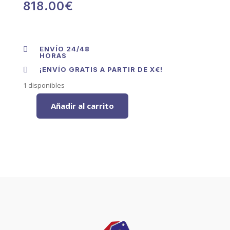
818.00
€
ENVÍO 24/48

HORAS
¡ENVÍO GRATIS A PARTIR DE X€!

1 disponibles
Añadir al carrito
Combi
EDESA
EFC
2032
NF
WH
201
x
60
cm
Blanco