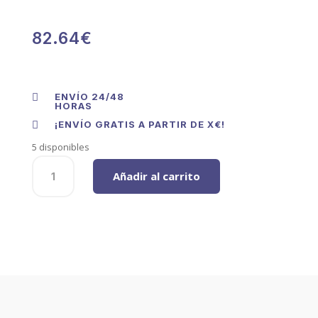
82.64
€
ENVÍO 24/48

HORAS
¡ENVÍO GRATIS A PARTIR DE X€!

5 disponibles
Kit
Añadir al carrito
De
Guias
S/75
ref:KG75-
30
3
m.Plata
Mate
cantidad